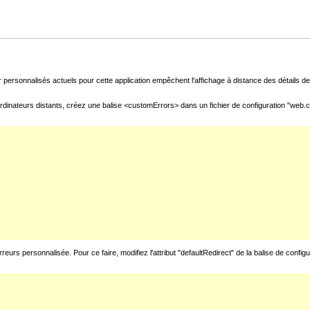
 personnalisés actuels pour cette application empêchent l'affichage à distance des détails de 
rdinateurs distants, créez une balise <customErrors> dans un fichier de configuration "web.con
urs personnalisée. Pour ce faire, modifiez l'attribut "defaultRedirect" de la balise de config