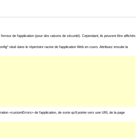
l'erreur de l'application (pour des raisons de sécurité). Cependant, ils peuvent être affichés
fig" situé dans le répertoire racine de l'application Web en cours. Attribuez ensuite la
uration <customErrors> de l'application, de sorte qu'il pointe vers une URL de la page