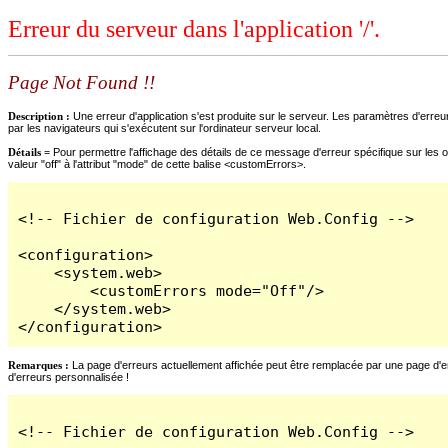
Erreur du serveur dans l'application '/'.
Page Not Found !!
Description :
Une erreur d'application s'est produite sur le serveur. Les paramètres d'erreur
par les navigateurs qui s'exécutent sur l'ordinateur serveur local.
Détails =
Pour permettre l'affichage des détails de ce message d'erreur spécifique sur les o
valeur "off" à l'attribut "mode" de cette balise <customErrors>.
<!-- Fichier de configuration Web.Config -->

<configuration>

    <system.web>

        <customErrors mode="Off"/>

    </system.web>

</configuration>
Remarques :
La page d'erreurs actuellement affichée peut être remplacée par une page d'erre
d'erreurs personnalisée !
<!-- Fichier de configuration Web.Config -->
