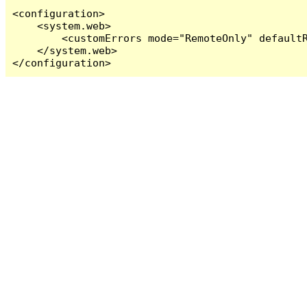
<configuration>

    <system.web>

        <customErrors mode="RemoteOnly" defaultR
    </system.web>

</configuration>