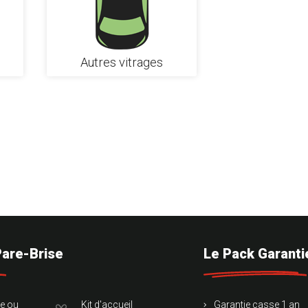
Autres vitrages
Pare-Brise
Le Pack Garanti
te ou
Kit d'accueil
Garantie casse 1 an